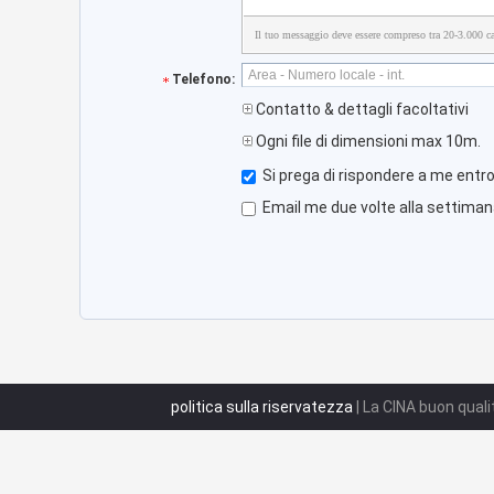
Il tuo messaggio deve essere compreso tra 20-3.000 car
Telefono:
Contatto & dettagli facoltativi
Ogni file di dimensioni max 10m.
Si prega di rispondere a me entro
Email me due volte alla settimana
politica sulla riservatezza
| La CINA buon quali