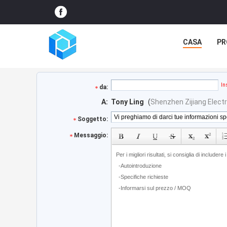
CASA
PR
In
da:
A:
Tony Ling
(
Shenzhen Zijiang Electro
Soggetto:
Messaggio: