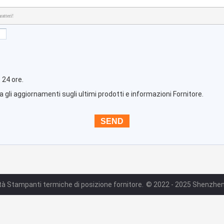
atteri!
 24 ore.
 gli aggiornamenti sugli ultimi prodotti e informazioni Fornitore.
tà Stampanti termiche di posizione fornitore.
© 2022 - 2025 Shenzhen Zi