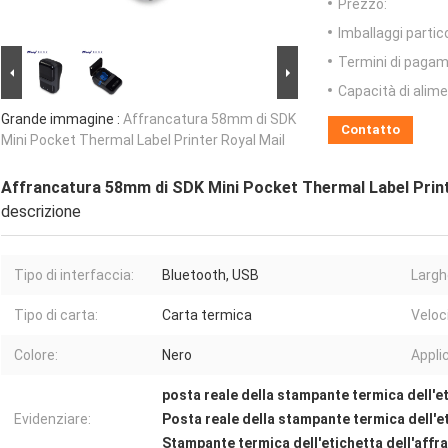
Prezzo:
Imballaggi partico
Termini di pagam
Capacità di alim
Grande immagine :
Affrancatura 58mm di SDK
Contatto
Mini Pocket Thermal Label Printer Royal Mail
Affrancatura 58mm di SDK Mini Pocket Thermal Label Print
descrizione
Tipo di interfaccia:
Bluetooth, USB
Largh
Tipo di carta:
Carta termica
Veloc
Colore:
Nero
Appli
posta reale della stampante termica dell'e
Evidenziare:
Posta reale della stampante termica dell'e
Stampante termica dell'etichetta dell'affr