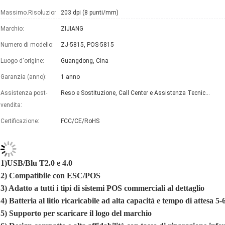
Massimo.Risoluzione:
203 dpi (8 punti/mm)
Marchio:
ZIJIANG
Numero di modello:
ZJ-5815, POS-5815
Luogo d'origine:
Guangdong, Cina
Garanzia (anno):
1 anno
Assistenza post-
Reso e Sostituzione, Call Center e Assistenza Tecnica on-line, Ricambi gratuiti
vendita:
Certificazione:
FCC/CE/RoHS
1)USB
/
Blu T2.0 e 4.0
2)
Compatibile con ESC/POS
3)
Adatto a tutti i tipi di sistemi POS commerciali al dettaglio
4)
Batteria al litio ricaricabile ad alta capacità e tempo di attesa 5-