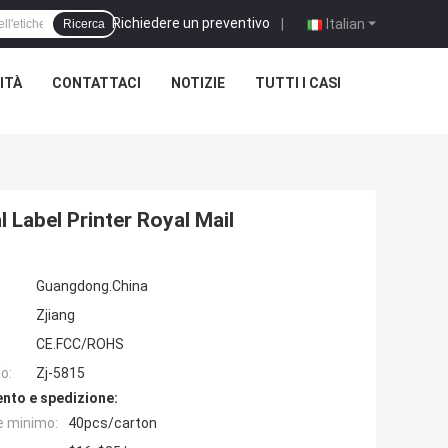
Richiedere un preventivo
|
Italian
Ricerca
ITÀ
CONTATTACI
NOTIZIE
TUTTI I CASI
Label Printer Royal Mail
Guangdong.China
Zjiang
CE.FCC/ROHS
o:
Zj-5815
nto e spedizione:
e minimo:
40pcs/carton