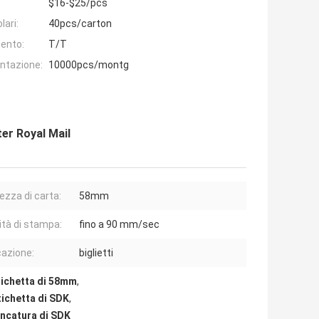
$16-$25/pcs
lari:
40pcs/carton
ento:
T/T
entazione:
10000pcs/montg
er Royal Mail
ezza di carta:
58mm
ità di stampa:
fino a 90 mm/sec
cazione:
biglietti
tichetta di 58mm
,
tichetta di SDK
,
ancatura di SDK