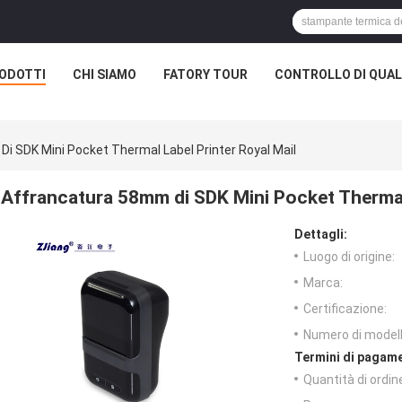
ODOTTI
CHI SIAMO
FATORY TOUR
CONTROLLO DI QUAL
i SDK Mini Pocket Thermal Label Printer Royal Mail
Affrancatura 58mm di SDK Mini Pocket Thermal 
Dettagli:
Luogo di origine:
Marca:
Certificazione:
Numero di modell
Termini di pagame
Quantità di ordin