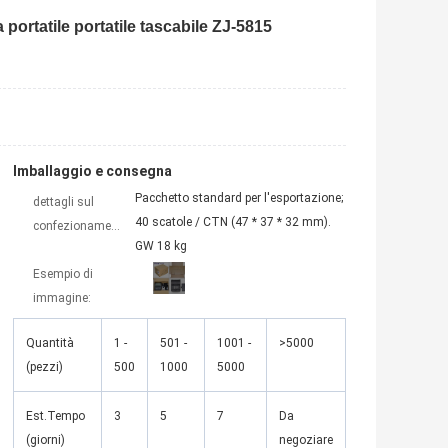
ortatile portatile tascabile ZJ-5815
Imballaggio e consegna
Pacchetto standard per l'esportazione;
dettagli sul
40 scatole / CTN (47 * 37 * 32 mm).
confezionamento
GW 18 kg
Esempio di
immagine:
Quantità
1 -
501 -
1001 -
>5000
(pezzi)
500
1000
5000
Est.Tempo
3
5
7
Da
(giorni)
negoziare