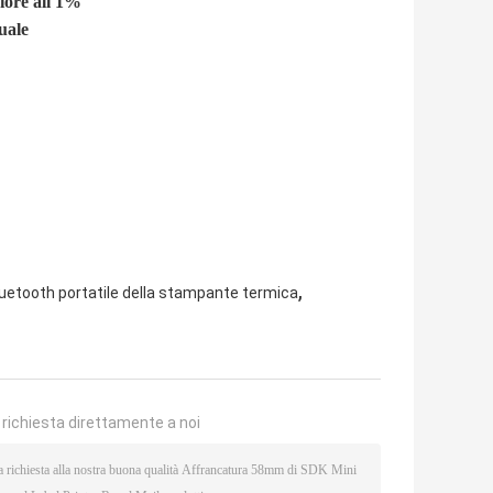
riore all'1%
uale