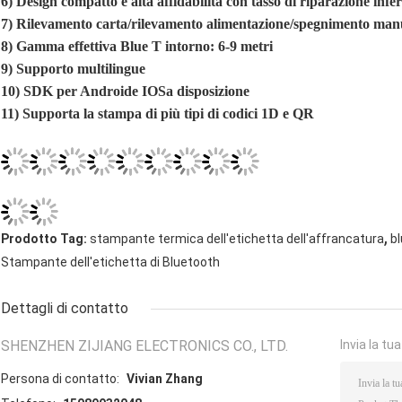
5)
Supporto per scaricare il logo del marchio
6)
Design compatto e alta affidabilità con tasso di riparazione infe
7)
Rilevamento carta/rilevamento alimentazione/spegnimento man
8)
Gamma effettiva Blue T intorno: 6-9 metri
9)
Supporto multilingue
10)
SDK per Android
e IOS
a disposizione
11)
Supporta la stampa di più tipi di codici 1D e QR